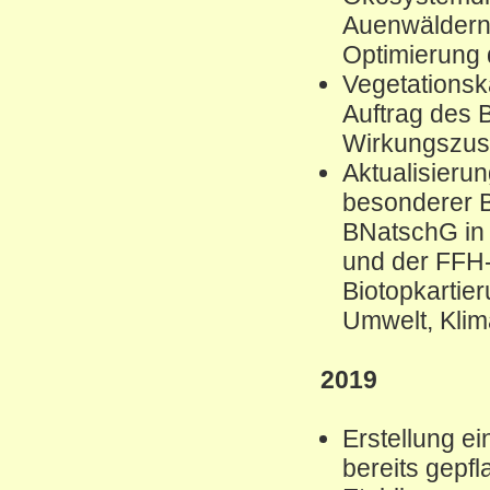
Auenwäldern 
Optimierung
Vegetations
Auftrag des 
Wirkungszu
Aktualisierun
besonderer B
BNatschG in
und der FFH
Biotopkartie
Umwelt, Klim
2019
Erstellung e
bereits gepf