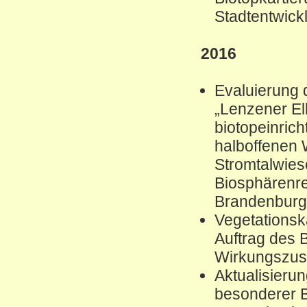
Stadtentwic
2016
Evaluierung 
„Lenzener El
biotopeinric
halboffenen 
Stromtalwies
Biosphärenre
Brandenburg
Vegetations
Auftrag des 
Wirkungszus
Aktualisierun
besonderer B