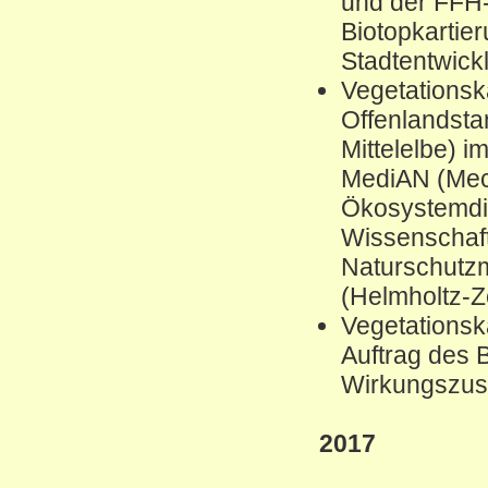
und der FFH
Biotopkartie
Stadtentwic
Vegetationsk
Offenlandsta
Mittelelbe) 
MediAN (Mec
Ökosystemdie
Wissenschaft
Naturschutz
(Helmholtz-Z
Vegetations
Auftrag des 
Wirkungszus
2017