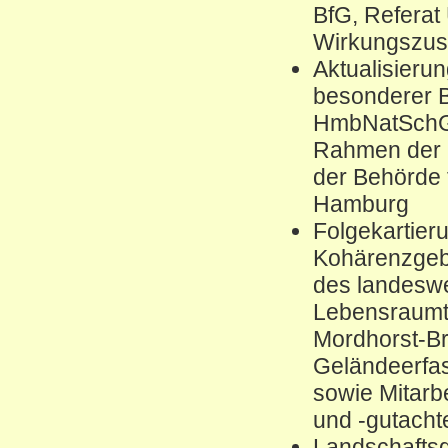
BfG, Referat
Wirkungszus
Aktualisierun
besonderer B
HmbNatSchG 
Rahmen der B
der Behörde 
Hamburg
Folgekartier
Kohärenzgebi
des landeswe
Lebensraumt
Mordhorst-Br
Geländeerfa
sowie Mitarbe
und -gutacht
Landschaftsg