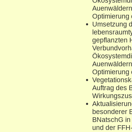
Ökosystemdie
Auenwäldern 
Optimierung
Umsetzung de
lebensraumty
gepflanzten
Verbundvorh
Ökosystemdie
Auenwäldern 
Optimierung
Vegetations
Auftrag des 
Wirkungszu
Aktualisierun
besonderer B
BNatschG in
und der FFH