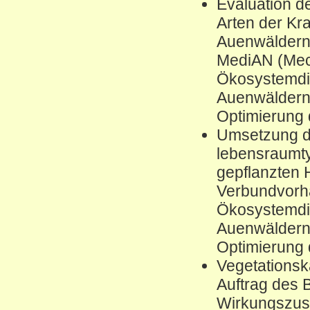
Evaluation d
Arten der Kra
Auenwäldern
MediAN (Mec
Ökosystemdie
Auenwäldern 
Optimierung
Umsetzung de
lebensraumty
gepflanzten
Verbundvorh
Ökosystemdie
Auenwäldern 
Optimierung
Vegetations
Auftrag des 
Wirkungszu