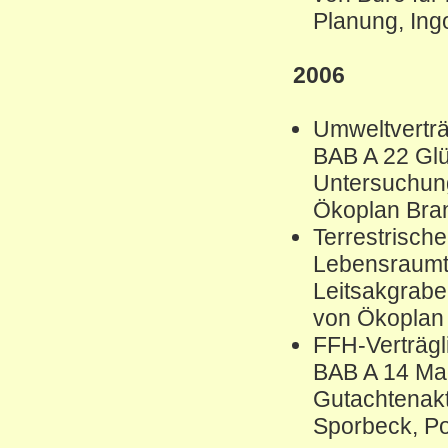
Planung, Ing
2006
Umweltverträ
BAB A 22 Gl
Untersuchung
Ökoplan Bra
Terrestrisch
Lebensraumt
Leitsakgrabe
von Ökoplan
FFH-Verträgl
BAB A 14 Ma
Gutachtenakt
Sporbeck, P