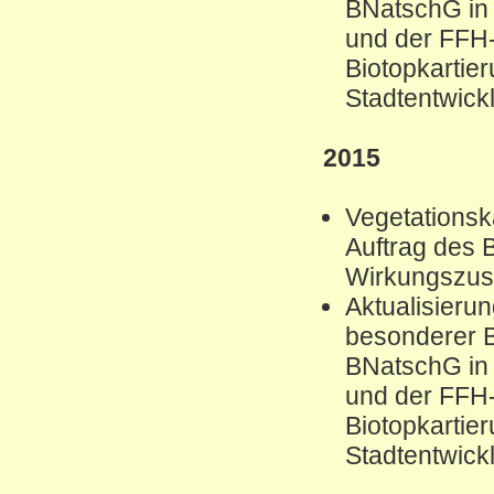
BNatschG in
und der FFH
Biotopkartie
Stadtentwic
2015
Vegetations
Auftrag des 
Wirkungszus
Aktualisierun
besonderer B
BNatschG in
und der FFH
Biotopkartie
Stadtentwic