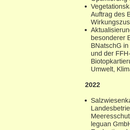
Vegetations
Auftrag des 
Wirkungszu
Aktualisierun
besonderer B
BNatschG in
und der FFH
Biotopkartie
Umwelt, Klim
2022
Salzwiesenka
Landesbetrie
Meeresschutz
leguan Gmb