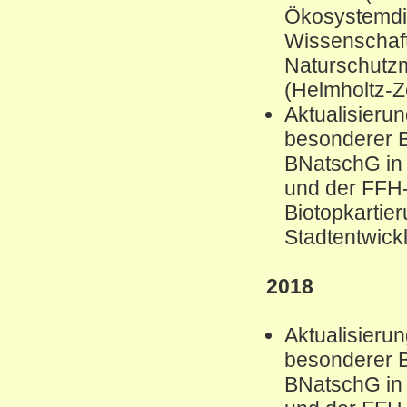
Ökosystemdie
Wissenschaft
Naturschutz
(Helmholtz-Z
Aktualisierun
besonderer B
BNatschG in
und der FFH
Biotopkartie
Stadtentwic
2018
Aktualisierun
besonderer B
BNatschG in