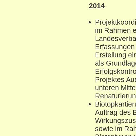
2014
Projektkoord
im Rahmen ei
Landesverban
Erfassungen 
Erstellung e
als Grundlage
Erfolgskontr
Projektes Au
unteren Mitt
Renaturier
Biotopkartie
Auftrag des 
Wirkungszus
sowie im Ra