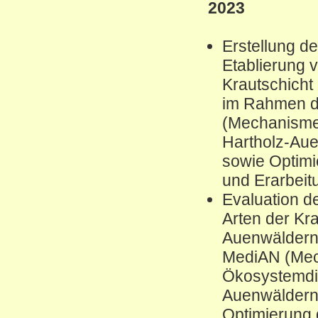
2023
Erstellung d
Etablierung 
Krautschicht
im Rahmen d
(Mechanisme
Hartholz-Aue
sowie Optim
und Erarbei
Evaluation d
Arten der Kra
Auenwäldern
MediAN (Mec
Ökosystemdie
Auenwäldern 
Optimierung