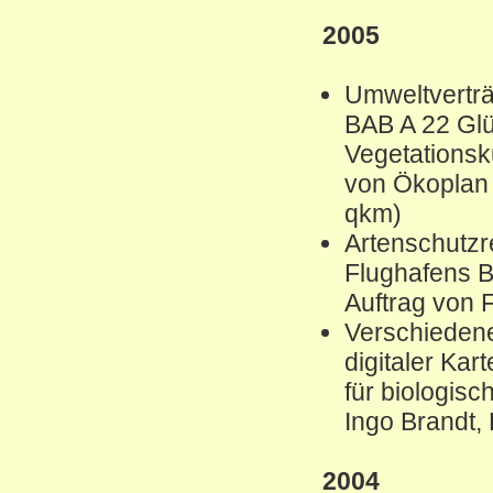
2005
Umweltverträ
BAB A 22 Gl
Vegetationsk
von Ökoplan 
qkm)
Artenschutzr
Flughafens B
Auftrag von 
Verschiedene
digitaler Ka
für biologis
Ingo Brandt
2004