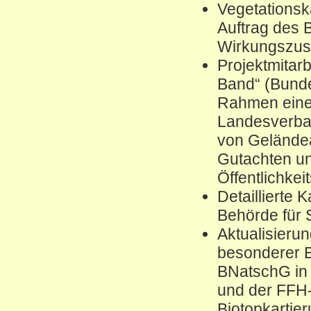
Vegetations
Auftrag des 
Wirkungszus
Projektmitar
Band“ (Bunde
Rahmen einer
Landesverban
von Geländea
Gutachten u
Öffentlichkeit
Detaillierte 
Behörde für 
Aktualisierun
besonderer B
BNatschG in
und der FFH
Biotopkartie