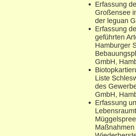
Erfassung de
Großensee im
der leguan 
Erfassung de
geführten Ar
Hamburger S
Bebauungspla
GmbH, Hamb
Biotopkartie
Liste Schles
des Gewerbep
GmbH, Hamb
Erfassung un
Lebensraumt
Müggelspreen
Maßnahmen z
Wiederherste