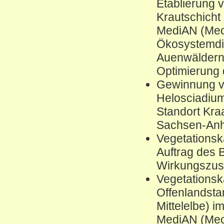
Etablierung 
Krautschich
MediAN (Mec
Ökosystemdie
Auenwäldern:
Optimierung
Gewinnung vo
Helosciadiu
Standort Kra
Sachsen-Anh
Vegetations
Auftrag des 
Wirkungszu
Vegetationsk
Offenlandsta
Mittelelbe) 
MediAN (Mec