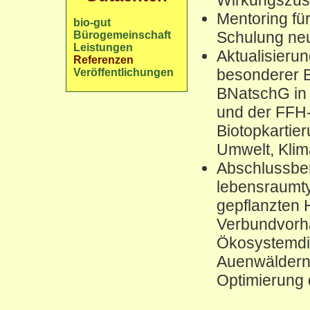
Mentoring fü
bio-gut
Schulung neu
Bürogemeinschaft
Leistungen
Aktualisierun
Referenzen
besonderer B
Veröffentlichungen
BNatschG in
und der FFH
Biotopkartie
Umwelt, Klim
Abschlussber
lebensraumty
gepflanzten
Verbundvorh
Ökosystemdie
Auenwäldern 
Optimierung