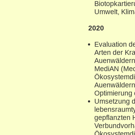
Biotopkartie
Umwelt, Klim
2020
Evaluation d
Arten der Kra
Auenwäldern
MediAN (Mec
Ökosystemdie
Auenwäldern 
Optimierung
Umsetzung de
lebensraumty
gepflanzten
Verbundvorh
Ökosystemdie