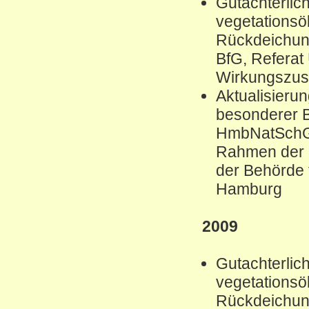
Gutachterlich
vegetationsö
Rückdeichung
BfG, Referat
Wirkungszus
Aktualisierun
besonderer B
HmbNatSchG 
Rahmen der B
der Behörde 
Hamburg
2009
Gutachterlich
vegetationsö
Rückdeichung