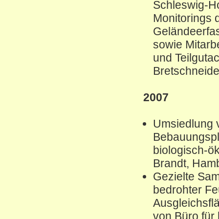
Schleswig-Ho
Monitorings
Geländeerfa
sowie Mitarbe
und Teilguta
Bretschneide
2007
Umsiedlung 
Bebauungspla
biologisch-ö
Brandt, Ham
Gezielte Sa
bedrohter Fe
Ausgleichsfl
von Büro für