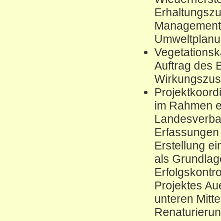
Erhaltungsz
Managementp
Umweltplanun
Vegetations
Auftrag des 
Wirkungszus
Projektkoord
im Rahmen ei
Landesverban
Erfassungen 
Erstellung e
als Grundlage
Erfolgskontr
Projektes Au
unteren Mitt
Renaturier