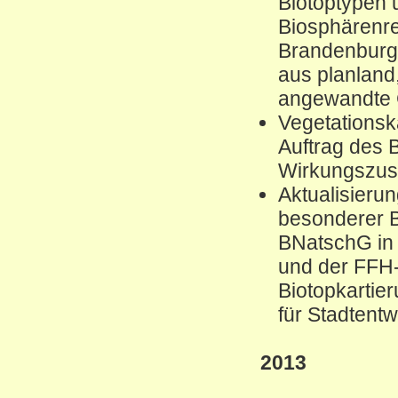
Biotoptypen 
Biosphärenre
Brandenburg 
aus planland,
angewandte 
Vegetations
Auftrag des 
Wirkungszus
Aktualisierun
besonderer B
BNatschG in
und der FFH
Biotopkartie
für Stadtent
2013