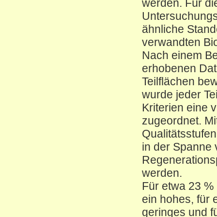
werden. Für di
Untersuchungsge
ähnliche Stand
verwandten Bio
Nach einem Be
erhobenen Date
Teilflächen be
wurde jeder Tei
Kriterien eine 
zugeordnet. Mi
Qualitätsstufe
in der Spanne 
Regenerationspo
werden.
Für etwa 23 %
ein hohes, für 
geringes und fü